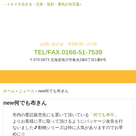
－イキイキ活きる－元気・笑顔・勇気が合言葉♪
お問い合わせ 平日9:00～17:00
TEL/FAX.0166-51-7539
〒070-0873 北海道旭川市春光3条6丁目1番8号
ホーム
›
ニュース
›
new何でも布きん
new何でも布きん
市内の委託販売先にも置いて頂いている
「何でも布巾」
よりお客様に手に取って頂けるようにパッケージ改良を行
ないました🎵動物シリーズは特に人気がありますのでお早
めに☆