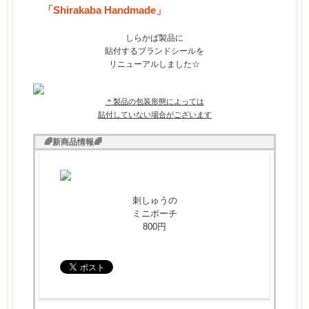
「Shirakaba Handmade」
しらかば
製品に
貼付するブランドシールを
リニューアルしました☆
＊製品の包装形態によっては
貼付していない場合が
ございます
🌈新商品情報🌈
刺しゅうの
ミニポーチ
800円