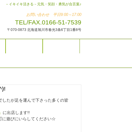
－イキイキ活きる－元気・笑顔・勇気が合言葉♪
お問い合わせ 平日9:00～17:00
TEL/FAX.0166-51-7539
〒070-0873 北海道旭川市春光3条6丁目1番8号
よくある質問
メンバーの声
)!
でしたが足を運んで下さった多くの皆
」
に出店します!!
町に遊びにいらしてください☆