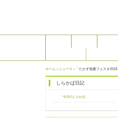
利用案内
施設紹介
アクセス
手つくりイロイロ
ホーム
›
ニュース
›
「たかす熱夏フェスタ2018」
しらかば日記
「今日のしらかば」