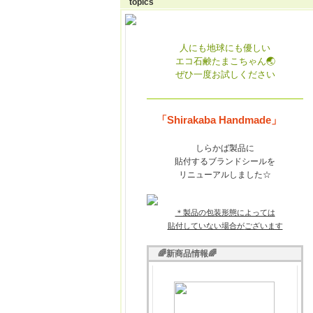
topics
人にも地球にも優しい
エコ石鹸たまこちゃん🌏
ぜひ一度お試しください
「Shirakaba Handmade」
しらかば
製品に
貼付するブランドシールを
リニューアルしました☆
＊製品の包装形態によっては
貼付していない場合が
ございます
🌈新商品情報🌈