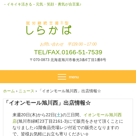
－イキイキ活きる－元気・笑顔・勇気が合言葉♪
お問い合わせ 平日9:00～17:00
TEL/FAX.0166-51-7539
〒070-0873 北海道旭川市春光3条6丁目1番8号
ホーム
›
ニュース
›
「イオンモール旭川西」出店情報☆
「イオンモール旭川西」出店情報☆
来週20日(木)から22日(
土
)の三日間、
イオンモール旭川西
店
(旭川市緑町23丁目2161-3)にて販売をさせて頂くことに
なりました♪1階食品売場レジ付近での販売となりますの
で、皆様お気軽にお立ち寄りください☺