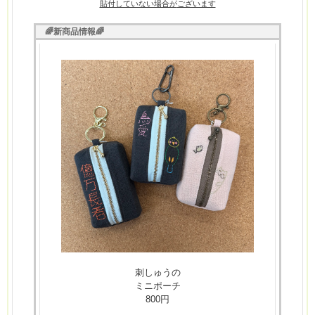
貼付していない場合が
ございます
🌈新商品情報🌈
刺しゅうの
ミニポーチ
800円