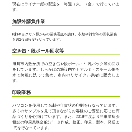
現在はライナー紙の配達を、毎週（火）（金）で行っていま
す。
施設外請負作業
(株)キョクサン様からの業務委託を請け、衣類や雑貨等の回収業務
を週2-3回程度行なっています。
空き缶・段ボール回収等
旭川市内数か所での空き缶や段ボール・牛乳パック等の回収
をしています。しらかばの施設内でもアルミ・スチール缶を
水で綺麗に洗って集め、市内のリサイクル業者に販売しま
す。
印刷業務
パソコンを使用して名刺や年賀状の印刷を行なっています。
多くのサンプルを見て頂きながらお客様のご要望に応じた商
品づくりを心掛けています。また、2019年度より当事業所会
報誌の印刷業務全般(データ作成、校正、印刷、製本、発送ま
で)を行なっています。