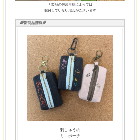
＊製品の包装形態によっては
貼付していない場合が
ございます
🌈新商品情報🌈
刺しゅうの
ミニポーチ