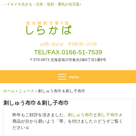
－イキイキ活きる－元気・笑顔・勇気が合言葉♪
お問い合わせ 平日9:00～17:00
TEL/FAX.0166-51-7539
〒070-0873 北海道旭川市春光3条6丁目1番8号
ホーム
›
ニュース
›
刺しゅう布巾＆刺し子布巾
刺しゅう布巾＆刺し子布巾
昨年もご好評を頂きました、
刺しゅう布巾
と
刺し子布巾
♬
商品が分かり易いよう「帯」を付けました☆どうぞご覧く
ださい☺