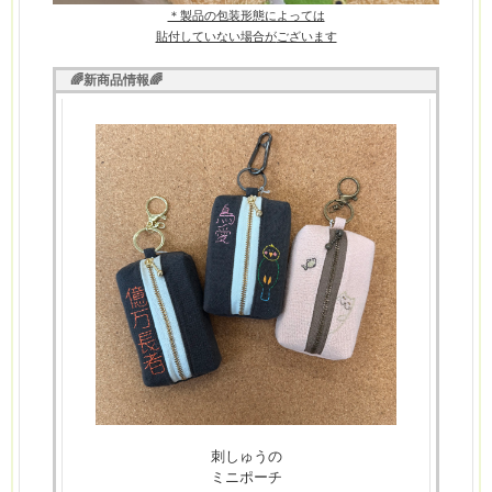
＊製品の包装形態によっては
貼付していない場合が
ございます
🌈新商品情報🌈
刺しゅうの
ミニポーチ