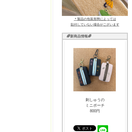
＊製品の包装形態によっては
貼付していない場合が
ございます
🌈新商品情報🌈
刺しゅうの
ミニポーチ
800円