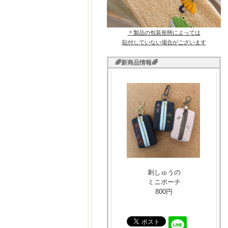
＊製品の包装形態によっては
貼付していない場合が
ございます
🌈新商品情報🌈
刺しゅうの
ミニポーチ
800円